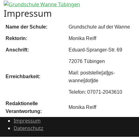
Impressum
Name der Schule:
Grundschule auf der Wanne
Rektorin:
Monika Reiff
Anschrift:
Eduard-Spranger-Str. 69
72076 Tübingen
Mail: poststelle[at]gs-
Erreichbarkeit:
wanne[dot]de
Telefon: 07071-2043610
Redaktionelle
Monika Reiff
Verantwortung:
Impressum
Datenschutz